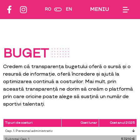
MENIU
RO
EN
BUGET
Credem că transparența bugetului oferă o sursă și o
resursă de informație, oferă încredere și ajută la
optimizarea continuă a costurilor. Mai mult, prin
această transparență ne dorim să creăm o platformă
prin care oricine poate alege să susțină un număr de
sportivi talentați.
Tipuri de costuri
Cost lunar
Cost anul 2025
Cap. 1. Personal administrativ
Subtotal Cap. 1
57,210 €