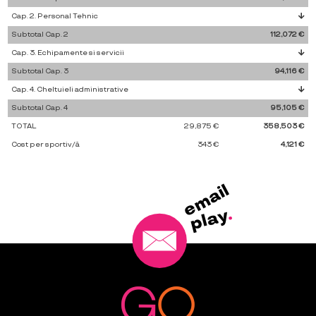
Cap. 2. Personal Tehnic
Subtotal Cap. 2
112,072 €
Cap. 3. Echipamente si servicii
Subtotal Cap. 3
94,116 €
Cap. 4. Cheltuieli administrative
Subtotal Cap. 4
95,105 €
TOTAL
29,875 €
358,503 €
Cost per sportiv/ă
343 €
4,121 €
l
i
a
m
e
.
y
a
l
p