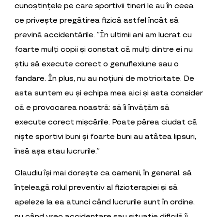
cunoștințele pe care sportivii tineri le au în ceea
ce privește pregătirea fizică astfel încât să
prevină accidentările. ”În ultimii ani am lucrat cu
foarte mulți copii și constat că mulți dintre ei nu
știu să execute corect o genuflexiune sau o
fandare. În plus, nu au noțiuni de motricitate. De
asta suntem eu și echipa mea aici și asta consider
că e provocarea noastră: să îi învățăm să
execute corect mișcările. Poate părea ciudat că
niște sportivi buni și foarte buni au atâtea lipsuri,
însă așa stau lucrurile.”
Claudiu își mai dorește ca oamenii, în general, să
înțeleagă rolul preventiv al fizioterapiei și să
apeleze la ea atunci când lucrurile sunt în ordine,
nu când vreo accidentare sau situație dificilă îi