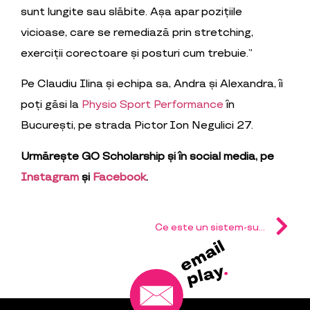
sunt lungite sau slăbite. Așa apar pozițiile
vicioase, care se remediază prin stretching,
exerciții corectoare și posturi cum trebuie.”
Pe Claudiu Ilina și echipa sa, Andra și Alexandra, îi
poți găsi la
Physio Sport Performance
în
București, pe strada Pictor Ion Negulici 27.
Urmărește GO Scholarship și în social media, pe
Instagram
și
Facebook
.
Ce este un sistem-suport și cum îi poate susține pe tinerii sportivi să facă performanță?
l
i
a
m
e
.
y
a
l
p