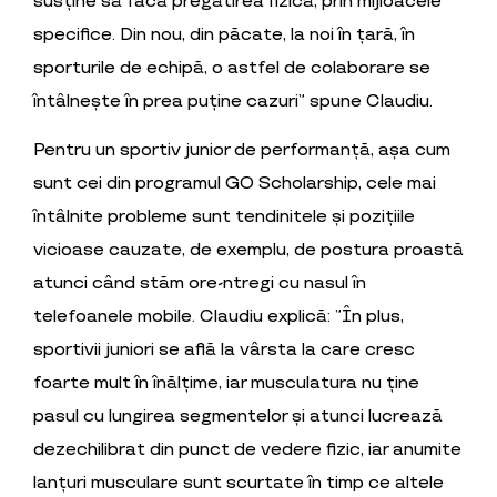
susține să facă pregătirea fizică, prin mijloacele
specifice. Din nou, din păcate, la noi în țară, în
sporturile de echipă, o astfel de colaborare se
întâlnește în prea puține cazuri” spune Claudiu.
Pentru un sportiv junior de performanță, așa cum
sunt cei din programul GO Scholarship, cele mai
întâlnite probleme sunt tendinitele și pozițiile
vicioase cauzate, de exemplu, de postura proastă
atunci când stăm ore-ntregi cu nasul în
telefoanele mobile. Claudiu explică: ”În plus,
sportivii juniori se află la vârsta la care cresc
foarte mult în înălțime, iar musculatura nu ține
pasul cu lungirea segmentelor și atunci lucrează
dezechilibrat din punct de vedere fizic, iar anumite
lanțuri musculare sunt scurtate în timp ce altele