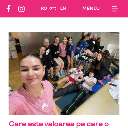
MENIU
RO
EN
Care este valoarea pe care o